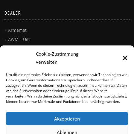
DEALER
Armamat
AWM – Uitz
Austria Arms
Cookie-Zustimmung
Kettner
verwalten
Lucky Delta
Um dir ein optimales Erlebnis zu bieten, verwenden wir Technologien wie
Seidler KG
Cookies, um Geräteinformationen zu speichern und/oder darauf
zuzugreifen. Wenn du diesen Technologien zustimmst, können wir Daten
Siegert
wie das Surfverhalten oder eindeutige IDs auf dieser Website
Steyr Arms, Inc.
verarbeiten. Wenn du deine Zustimmung nicht erteilst oder zurückziehst,
können bestimmte Merkmale und Funktionen beeinträchtigt werden.
Akzeptieren
Ablehnen