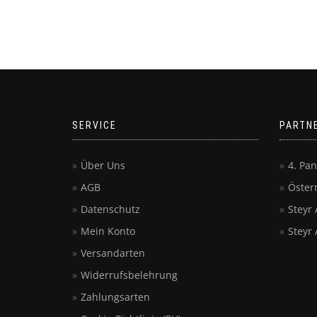
SERVICE
PARTN
Über Uns
4. Pa
AGB
Öster
Datenschutz
Steyr
Mein Konto
Steyr 
Versandarten
Widerrufsbelehrung
Zahlungsarten