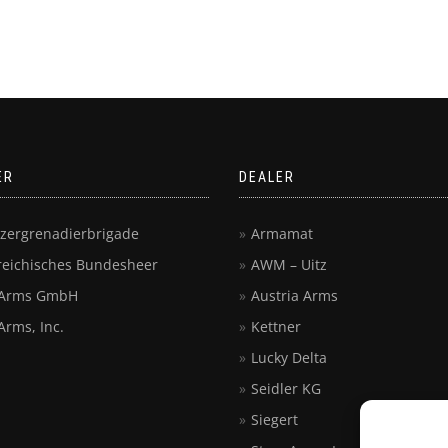
ER
DEALER
nzergrenadierbrigade
Armamat
reichisches Bundesheer
AWM – Uitz
 Arms GmbH
Austria Arms
Arms, Inc.
Kettner
Lucky Delta
Seidler KG
Siegert