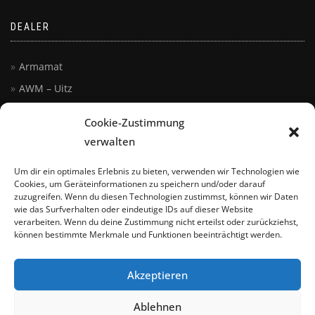
DEALER
Armamat
AWM – Uitz
Austria Arms
Cookie-Zustimmung
Kettner
verwalten
Lucky Delta
Um dir ein optimales Erlebnis zu bieten, verwenden wir Technologien wie
Seidler KG
Cookies, um Geräteinformationen zu speichern und/oder darauf
zuzugreifen. Wenn du diesen Technologien zustimmst, können wir Daten
Siegert
wie das Surfverhalten oder eindeutige IDs auf dieser Website
Steyr Arms, Inc.
verarbeiten. Wenn du deine Zustimmung nicht erteilst oder zurückziehst,
können bestimmte Merkmale und Funktionen beeinträchtigt werden.
Akzeptieren
Ablehnen